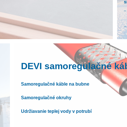
s
O
DEVI samoregulačné ká
z
Samoregulačné káble na bubne
Samoregulačné okruhy
O
s
Udržiavanie teplej vody v potrubí
D