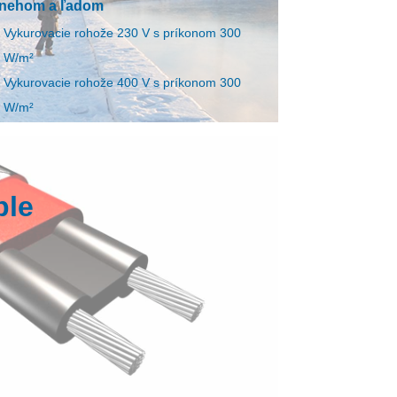
nehom a ľadom
Vykurovacie rohože 230 V s príkonom 300
W/m²
Vykurovacie rohože 400 V s príkonom 300
W/m²
Vykurovacie káble 230 V s príkonom 30 W/m
Vykurovacie káble 400 V s príkonom 30 W/m
chrana dažďových žľabov pred
ble
amrznutím
Vykurovacie káble 230 V s príkonom 20 W/m
Vykurovacie káble 400 V s príkonom 20 W/m
chrana asfaltových plôch pred
nehom a ľadom
EVI montážne prvky - príslušenstvo