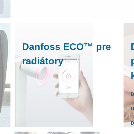
Danfoss ECO™ pre
radiátory
D
D
D