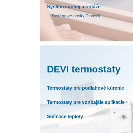
Systém suchej montáže
Systémové dosky Devicell
DEVI termostaty
Termostaty pre podlahové kúrenie
Termostaty pre vonkajšie aplikácie
Snímače teploty