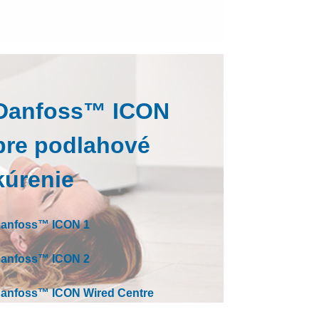
Tepelno izolačné dosky
Danfoss™ ICON
pre podlahové
kúrenie
anfoss™ ICON 1
anfoss™ ICON 2
anfoss™ ICON Wired Centre