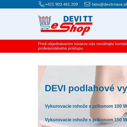
+421 903 461 209
fabo@devitrnava.s
Pred objednávaním tovarov nás neváhajte kontak
profesionálneho prístupu.
DEVI podlahové v
Vykurovacie rohože s príkonom 100 W
Vykurovacie rohože s príkonom 150 W