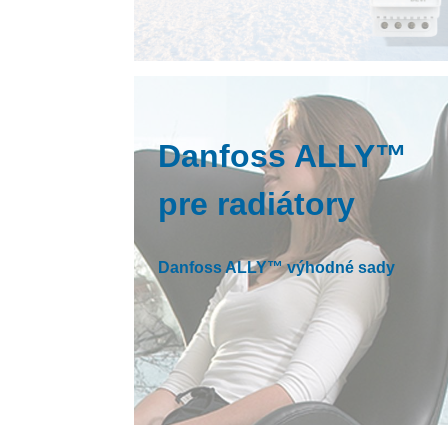
Danfoss ALLY™
pre radiátory
Danfoss ALLY™ výhodné sady