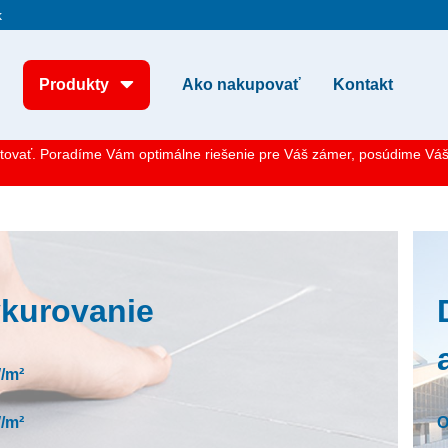
k
Produkty
Ako nakupovať
Kontakt
tovať. Poradíme Vám optimálne riešenie pre Váš zámer, posúdime Váš 
ykurovanie
/m²
/m²
O