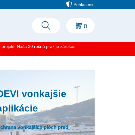
Prihlásenie
0
projekt. Naša 30 ročná prax je zárukou
DEVI vonkajšie
aplikácie
chrana vonkajších plôch pred