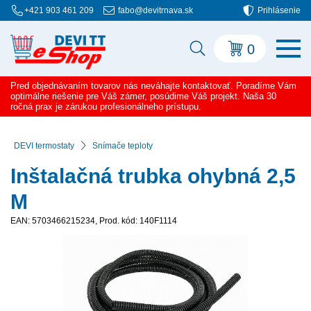
+421 903 461 209
fabo@devitrnava.sk
Prihlásenie
0
Pred objednávaním tovarov nás neváhajte kontaktovať. Poradíme Vám
optimálne riešenie pre Váš zámer, posúdime Váš projekt. Naša 30
ročná prax je zárukou profesionálneho prístupu.
DEVI termostaty
Snímače teploty
Inštalačná trubka ohybná 2,5
M
EAN: 5703466215234, Prod. kód: 140F1114