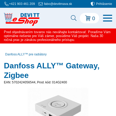
+421 903 461 209
fabo@devitrnava.sk
Prihlásenie
0
Pred objednávaním tovarov nás neváhajte kontaktovať. Poradíme Vám
optimálne riešenie pre Váš zámer, posúdime Váš projekt. Naša 30
ročná prax je zárukou profesionálneho prístupu.
Danfoss ALLY™ pre radiátory
Danfoss ALLY™ Gateway,
Zigbee
EAN: 5702424056544, Prod. kód: 014G2400