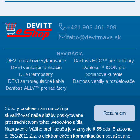
+421 903 461 209
fabo@devitrnava.sk
NAVIGÁCIA
DEVI podlahové vykurovanie
Danfoss ECO™ pre radiátory
DEVI vonkajšie aplikácie
Danfoss™ ICON pre
DEVI termostaty
podlahové kúrenie
DEVI samoregulačné káble
Danfoss ventily a rozdeľovače
Danfoss ALLY™ pre radiátory
VŠEOBECNÉ INFORMÁCIE
Súbory cookies nám umožňujú
Registrácia užívateľa
Reklamačný poriadok
Rozumiem
skvalitňovať naše služby poskytované
Ako nakupovať
Kontakt
prostredníctvom tohto webového sídla.
Spracovanie osobných údajov
Mapa stránok
Nastavenie Vášho prehliadača je v zmysle § 55 ods. 5 zakona
Obchodné podmienky
č. 351/2011 Z.z. o elektronických komunikáciách považované