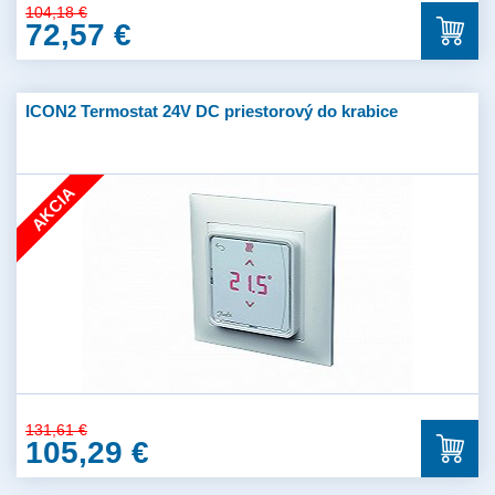
104,18 €
72,57 €
ICON2 Termostat 24V DC priestorový do krabice
AKCIA
131,61 €
105,29 €