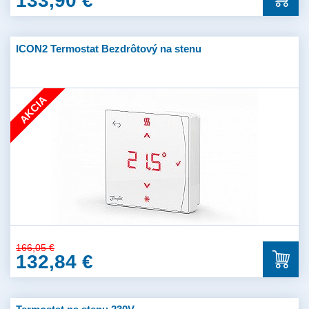
133,90 €
ICON2 Termostat Bezdrôtový na stenu
AKCIA
166,05 €
132,84 €