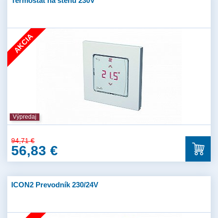
Termostat na stenu 230V
AKCIA
Výpredaj
94,71 €
56,83 €
ICON2 Prevodník 230/24V