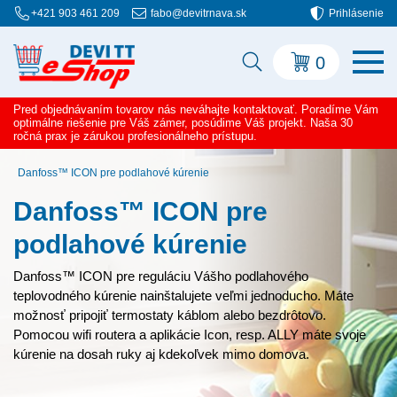
+421 903 461 209
fabo@devitrnava.sk
Prihlásenie
0
Pred objednávaním tovarov nás neváhajte kontaktovať. Poradíme Vám
optimálne riešenie pre Váš zámer, posúdime Váš projekt. Naša 30
ročná prax je zárukou profesionálneho prístupu.
Danfoss™ ICON pre podlahové kúrenie
Danfoss™ ICON pre
podlahové kúrenie
Danfoss™ ICON pre reguláciu Vášho podlahového
teplovodného kúrenie nainštalujete veľmi jednoducho. Máte
možnosť pripojiť termostaty káblom alebo bezdrôtovo.
Pomocou wifi routera a aplikácie Icon, resp. ALLY máte svoje
kúrenie na dosah ruky aj kdekoľvek mimo domova.