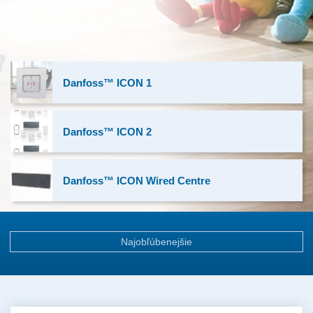
Danfoss™ ICON 1
Danfoss™ ICON 2
Danfoss™ ICON Wired Centre
Najobľúbenejšie