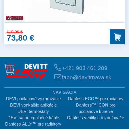
Výpredaj
115,99 €
73,80 €
+421 903 461 209
fabo@devitrnava.sk
NAVIGÁCIA
DEVI podlahové vykurovanie
Danfoss ECO™ pre radiátory
DEVI vonkajšie aplikácie
Danfoss™ ICON pre
DEVI termostaty
podlahové kúrenie
DEVI samoregulačné káble
Danfoss ventily a rozdeľovače
Danfoss ALLY™ pre radiátory