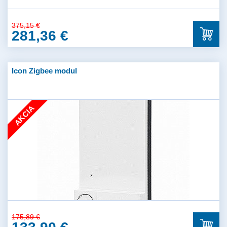
375,15 €
281,36 €
Icon Zigbee modul
AKCIA
175,89 €