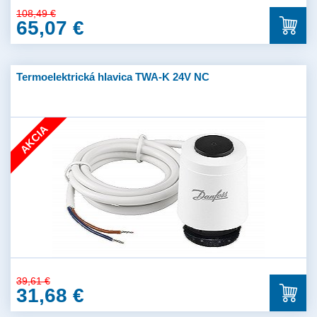
108,49 €
65,07 €
Termoelektrická hlavica TWA-K 24V NC
AKCIA
39,61 €
31,68 €