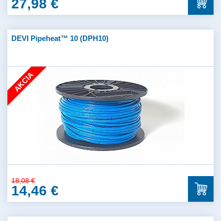
27,98 €
DEVI Pipeheat™ 10 (DPH10)
AKCIA
18,08 €
14,46 €