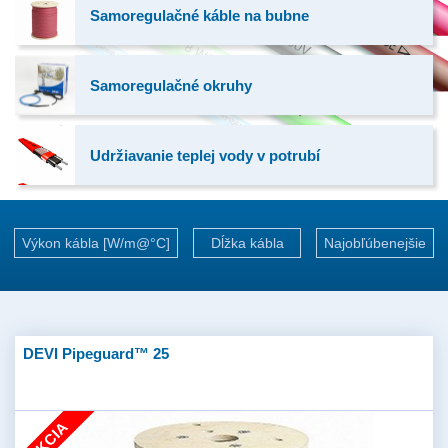
Samoregulačné káble na bubne
Samoregulačné okruhy
Udržiavanie teplej vody v potrubí
Výkon kábla [W/m@°C]
Dĺžka kábla
Najobľúbenejšie
DEVI Pipeguard™ 25
AKCIA