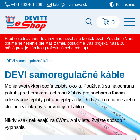
+421 903 461 209
fabo@devitrnava.sk
Prihlásenie
0
Pred objednávaním tovarov nás neváhajte kontaktovať. Poradíme Vám
optimálne riešenie pre Váš zámer, posúdime Váš projekt. Naša 30
ročná prax je zárukou profesionálneho prístupu.
DEVI samoregulačné káble
DEVI samoregulačné káble
Menia svoj výkon podľa teploty okolia. Používajú sa na ochranu
potrubí pred mrazom, ochranu žľabov pre snehom a ľadom,
udržiavanie teploty potrubí teplej vody. Dodávajú na bubne alebo
ako hotové okruhy s prívodným káblom.
Nikdy však neklesajú na 0W/m. Ani v lete. Zvážte spôsob
vypínania.