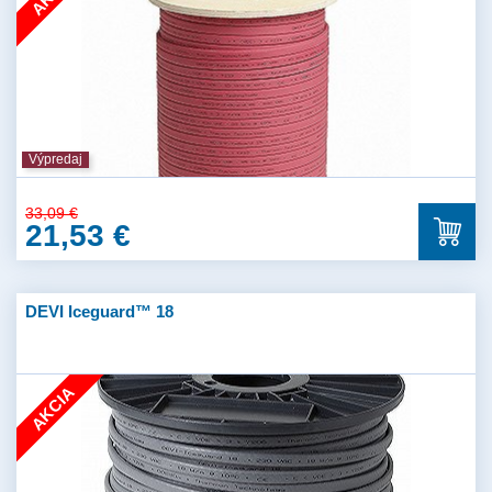
Výpredaj
33,09 €
21,53 €
DEVI Iceguard™ 18
AKCIA