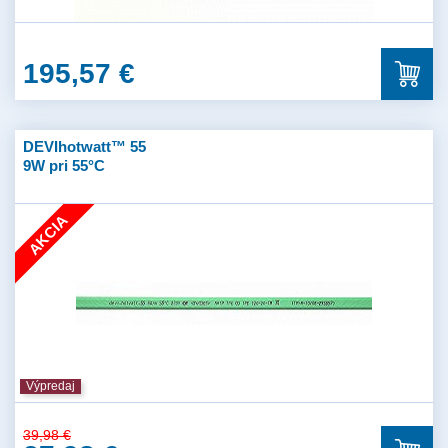
195,57 €
DEVIhotwatt™ 55
9W pri 55°C
AKCIA
Výpredaj
39,98 €