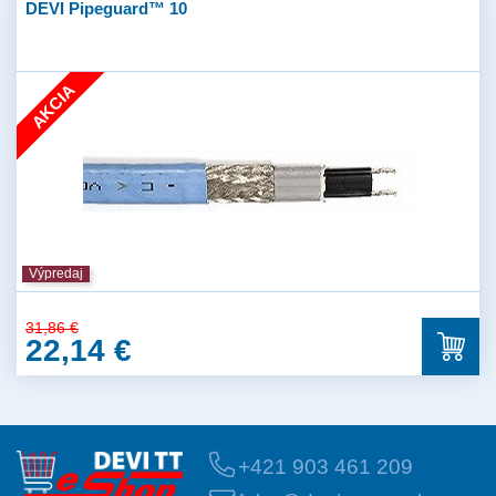
DEVI Pipeguard™ 10
AKCIA
Výpredaj
31,86 €
22,14 €
+421 903 461 209