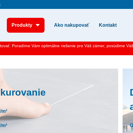
k
Produkty
Ako nakupovať
Kontakt
tovať. Poradíme Vám optimálne riešenie pre Váš zámer, posúdime Váš 
ykurovanie
/m²
/m²
O