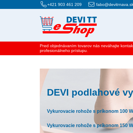
+421 903 461 209
fabo@devitrnava.s
Pred objednávaním tovarov nás neváhajte kontak
profesionálneho prístupu.
DEVI podlahové v
Vykurovacie rohože s príkonom 100 W
Vykurovacie rohože s príkonom 150 W