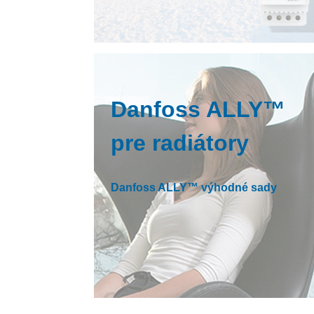
Danfoss ALLY™
pre radiátory
Danfoss ALLY™ výhodné sady