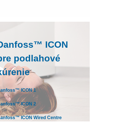
Tepelno izolačné dosky
Danfoss™ ICON
pre podlahové
kúrenie
anfoss™ ICON 1
anfoss™ ICON 2
anfoss™ ICON Wired Centre