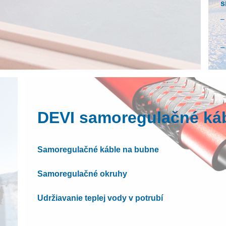
s
O
DEVI samoregulačné ká
z
Samoregulačné káble na bubne
Samoregulačné okruhy
O
s
Udržiavanie teplej vody v potrubí
D