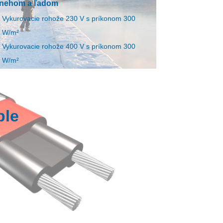
nehom a ľadom
Vykurovacie rohože 230 V s príkonom 300
W/m²
Vykurovacie rohože 400 V s príkonom 300
W/m²
Vykurovacie káble 230 V s príkonom 30 W/m
Vykurovacie káble 400 V s príkonom 30 W/m
chrana dažďových žľabov pred
ble
amrznutím
Vykurovacie káble 230 V s príkonom 20 W/m
Vykurovacie káble 400 V s príkonom 20 W/m
chrana asfaltových plôch pred
nehom a ľadom
EVI montážne prvky - príslušenstvo