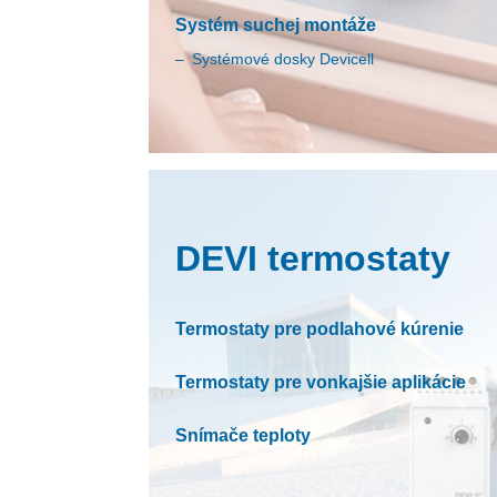
Systém suchej montáže
Systémové dosky Devicell
DEVI termostaty
Termostaty pre podlahové kúrenie
Termostaty pre vonkajšie aplikácie
Snímače teploty