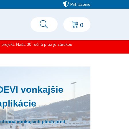
Prihlásenie
0
projekt. Naša 30 ročná prax je zárukou
DEVI vonkajšie
aplikácie
chrana vonkajších plôch pred