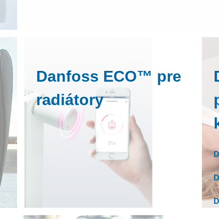
Danfoss ECO™ pre
radiátory
D
D
D