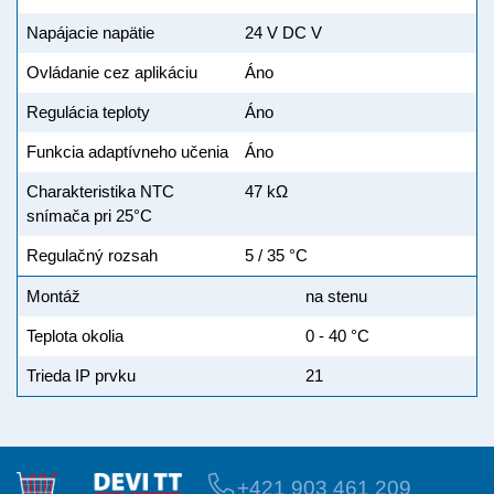
Napájacie napätie
24 V DC V
Ovládanie cez aplikáciu
Áno
Regulácia teploty
Áno
Funkcia adaptívneho učenia
Áno
Charakteristika NTC
47 kΩ
snímača pri 25°C
Regulačný rozsah
5 / 35 °C
Montáž
na stenu
Teplota okolia
0 - 40 °C
Trieda IP prvku
21
+421 903 461 209