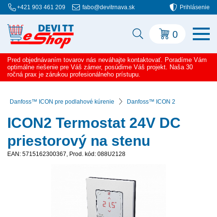
+421 903 461 209
fabo@devitrnava.sk
Prihlásenie
0
Pred objednávaním tovarov nás neváhajte kontaktovať. Poradíme Vám
optimálne riešenie pre Váš zámer, posúdime Váš projekt. Naša 30
ročná prax je zárukou profesionálneho prístupu.
Danfoss™ ICON pre podlahové kúrenie
Danfoss™ ICON 2
ICON2 Termostat 24V DC
priestorový na stenu
EAN: 5715162300367, Prod. kód: 088U2128